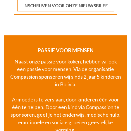
INSCHRIJVEN VOOR ONZE NIEUWSBRIEF
PASSIE VOOR MENSEN
Naast onze passie voor koken, hebben wij ook
een passie voor mensen. Via de organisatie
Compassion sponsoren wij sinds 2 jaar 5 kinderen
in Bolivia.
Armoede is te verslaan, door kinderen één voor
één te helpen. Door een kind via Compassion te
sponsoren, geef je het onderwijs, medische hulp,
emotionele en sociale groei en geestelijke
vorming.