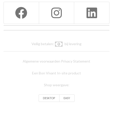
Veilig betalen:
bij levering
Algemene voorwaarden
Privacy Statement
Een Bon Vivant In-site product
Shop weergave:
DESKTOP
EASY