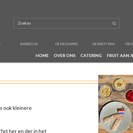
G
BARBECUE
DE MEGASPIES
DE PARTY-PAN
FRUI
HOME
OVER ONS
CATERING
FRUIT AAN J
ls ook kleinere
fet her en der in het