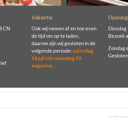
Vakantie
Opening
68 CN
Ook wij nemen af en toe even
Dinsdag 
de tijd om op te laden,
Bezoek a
daarom zijn wij gesloten in de
Zondag 
volgende periode:
zaterdag
Geslote
18 juli t/m maandag 10
ief
augustus.
Een Bon Vivant