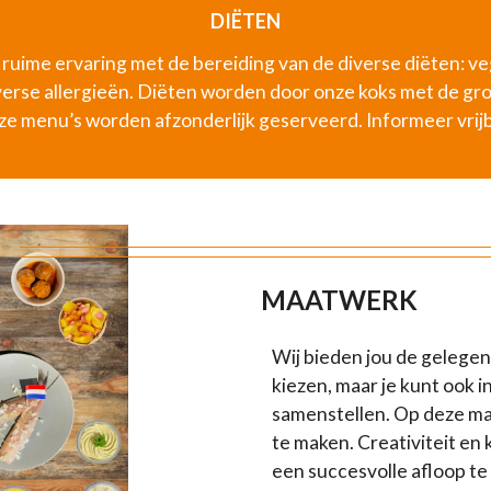
DIËTEN
uime ervaring met de bereiding van de diverse diëten: veg
rse allergieën. Diëten worden door onze koks met de groo
e menu’s worden afzonderlijk geserveerd. Informeer vrijb
MAATWERK
Wij bieden jou de gelegen
kiezen, maar je kunt ook 
samenstellen. Op deze man
te maken. Creativiteit en 
een succesvolle afloop te