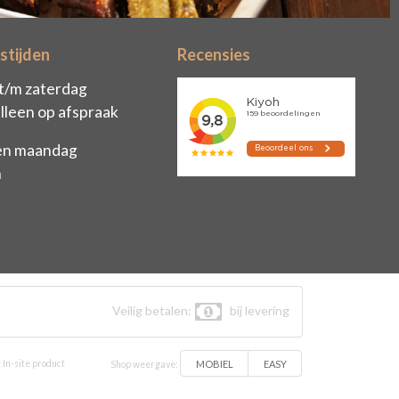
stijden
Recensies
t/m zaterdag
lleen op afspraak
en maandag
n
Veilig betalen:
bij levering
MOBIEL
EASY
 In-site product
Shop weergave: