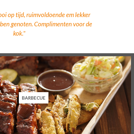
ooi op tijd, ruimvoldoende em lekker
ben genoten. Complimenten voor de
kok."
BARBECUE