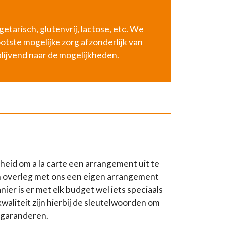
etarisch, glutenvrij, lactose, etc. We
tste mogelijke zorg afzonderlijk van
lijvend naar de mogelijkheden.
heid om a la carte een arrangement uit te
in overleg met ons een eigen arrangement
ier is er met elk budget wel iets speciaals
kwaliteit zijn hierbij de sleutelwoorden om
 garanderen.