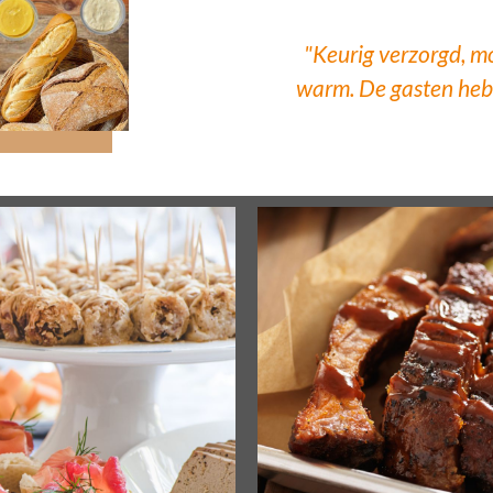
"Keurig verzorgd, m
warm. De gasten heb